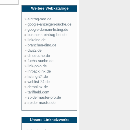
Weitere Webkataloge
»
eintrag-seo.de
»
google-anzeigen-suche.de
»
google-domain-listing.de
»
business-eintrag-bei.de
»
linkdino.de
»
branchen-dino.de
»
dws2.de
»
dinosuche.de
»
fuchs-suche.de
»
link-polo.de
»
ihrbacklink.de
»
listing-24.de
»
weblist-24.de
»
demolinx.de
»
tarifheld.com
»
spidermaster-pro.de
»
spider-master.de
Unsere Linknetzwerke