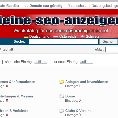
in Reseller
|
de Domain sau günstig
|
Datenschutz
|
Nutzungsbeding
Suche:
eMail:
irtschaft
| sämtliche Einträge
auflisten
| nur neue Einträge
auflisten
ssen & Informationen
Anlagen und Investitionen
0
1
ge:
Einträge:
tellungen & Messen
Börse
0
0
ge:
Einträge:
rden & Verbände
Clubs & Vereine
0
0
ge:
Einträge: