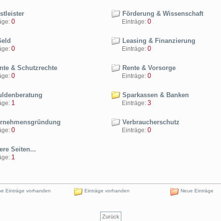
tleister
Förderung & Wissenschaft
0
0
ge:
Einträge:
Geld
Leasing & Finanzierung
0
0
ge:
Einträge:
nte & Schutzrechte
Rente & Vorsorge
0
0
ge:
Einträge:
ldenberatung
Sparkassen & Banken
1
3
ge:
Einträge:
rnehmensgründung
Verbraucherschutz
0
0
ge:
Einträge:
re Seiten...
1
ge:
e Einträge vorhanden
Einträge vorhanden
Neue Einträge
Zurück