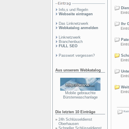
Diens
Info,s und Regeln
Einträ
Webseite eintragen
Das Linknetzwerk
Ihr 
Webkatalog anmelden
Einträ
Linknetzwerk
Pate
Branchenbuch
Einträ
FULL SEO
Passwort vergessen?
Schu
Einträ
Aus unserem Webkatalog
Unte
Einträ
Weite
Einträ
Mobile gebrauchte
Bürstenwaschanlage
Die letzten 10 Einträge
Kein
»
24h Schlüsseldienst
Oberhausen
»
Schneller Schlüsseldienst