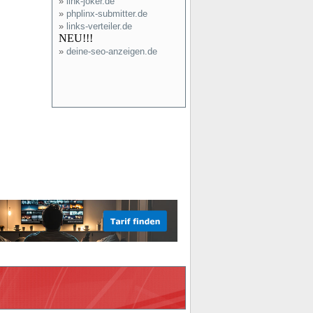
»
link-joker.de
»
phplinx-submitter.de
»
links-verteiler.de
NEU!!!
»
deine-seo-anzeigen.de