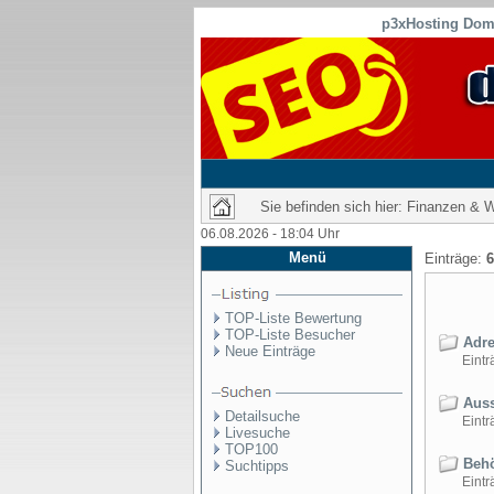
p3xHosting Doma
Sie befinden sich hier: Finanzen & W
06.08.2026 - 18:04 Uhr
Menü
Einträge:
6
TOP-Liste Bewertung
TOP-Liste Besucher
Adre
Neue Einträge
Einträ
Auss
Detailsuche
Einträ
Livesuche
TOP100
Behö
Suchtipps
Einträ