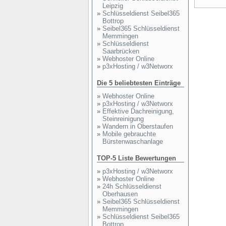
Leipzig
»
Schlüsseldienst Seibel365
Bottrop
»
Seibel365 Schlüsseldienst
Memmingen
»
Schlüsseldienst
Saarbrücken
»
Webhoster Online
»
p3xHosting / w3Networx
Die 5 beliebtesten Einträge
»
Webhoster Online
»
p3xHosting / w3Networx
»
Effektive Dachreinigung,
Steinreinigung
»
Wandern in Oberstaufen
»
Mobile gebrauchte
Bürstenwaschanlage
TOP-5 Liste Bewertungen
»
p3xHosting / w3Networx
»
Webhoster Online
»
24h Schlüsseldienst
Oberhausen
»
Seibel365 Schlüsseldienst
Memmingen
»
Schlüsseldienst Seibel365
Bottrop