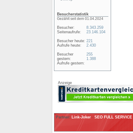
Besucherstatistik
Gezählt seit dem 01.04.2024
Besucher:
8.343.259
Seitenaufrufe:
23.146.104
Besucher heute:
221
Aufrufe heute:
2.430
Besucher
255
gestern:
1.388
Aufrufe gestern:
Anzeige
Partner:
Link-Joker
-
SEO FULL SERVICE