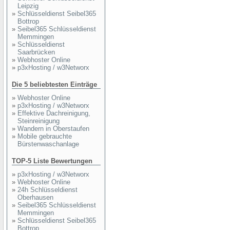
Leipzig
»
Schlüsseldienst Seibel365
Bottrop
»
Seibel365 Schlüsseldienst
Memmingen
»
Schlüsseldienst
Saarbrücken
»
Webhoster Online
»
p3xHosting / w3Networx
Die 5 beliebtesten Einträge
»
Webhoster Online
»
p3xHosting / w3Networx
»
Effektive Dachreinigung,
Steinreinigung
»
Wandern in Oberstaufen
»
Mobile gebrauchte
Bürstenwaschanlage
TOP-5 Liste Bewertungen
»
p3xHosting / w3Networx
»
Webhoster Online
»
24h Schlüsseldienst
Oberhausen
»
Seibel365 Schlüsseldienst
Memmingen
»
Schlüsseldienst Seibel365
Bottrop