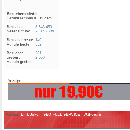
Besucherstatistik
Gezählt seit dem 01.04.2024
Besucher:
8.343.459
Seitenaufrufe:
23.146.689
Besucher heute:
140
Aufrufe heute:
352
Besucher
281
gestern:
2.663
Aufrufe gestern:
Anzeige
Partner:
Link-Joker
-
SEO FULL SERVICE
-
W3Forum