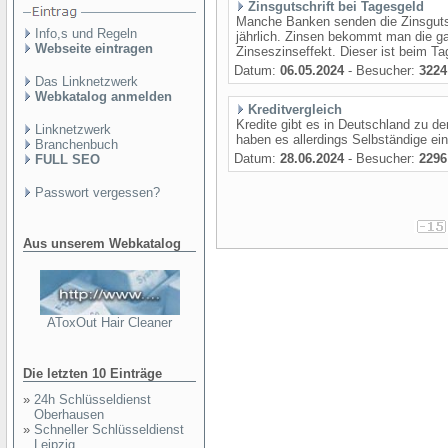
Zinsgutschrift bei Tagesgeld
Manche Banken senden die Zinsgutsch
Info,s und Regeln
jährlich. Zinsen bekommt man die ga
Webseite eintragen
Zinseszinseffekt. Dieser ist beim Ta
Datum:
06.05.2024
- Besucher:
3224
Das Linknetzwerk
Webkatalog anmelden
Kreditvergleich
Kredite gibt es in Deutschland zu d
Linknetzwerk
haben es allerdings Selbständige e
Branchenbuch
Datum:
28.06.2024
- Besucher:
2296
FULL SEO
Passwort vergessen?
Aus unserem Webkatalog
AToxOut Hair Cleaner
Die letzten 10 Einträge
»
24h Schlüsseldienst
Oberhausen
»
Schneller Schlüsseldienst
Leipzig