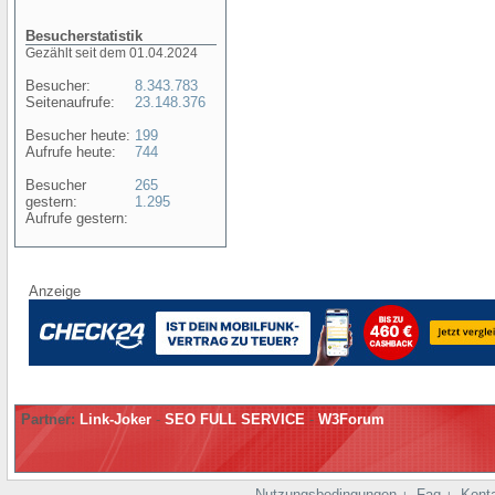
Besucherstatistik
Gezählt seit dem 01.04.2024
Besucher:
8.343.783
Seitenaufrufe:
23.148.376
Besucher heute:
199
Aufrufe heute:
744
Besucher
265
gestern:
1.295
Aufrufe gestern:
Anzeige
Partner:
Link-Joker
-
SEO FULL SERVICE
-
W3Forum
Nutzungsbedingungen
Faq
Kont