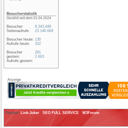
Besucherstatistik
Gezählt seit dem 01.04.2024
Besucher:
8.343.449
Seitenaufrufe:
23.146.669
Besucher heute:
130
Aufrufe heute:
332
Besucher
281
gestern:
2.663
Aufrufe gestern:
Anzeige
Partner:
Link-Joker
-
SEO FULL SERVICE
-
W3Forum