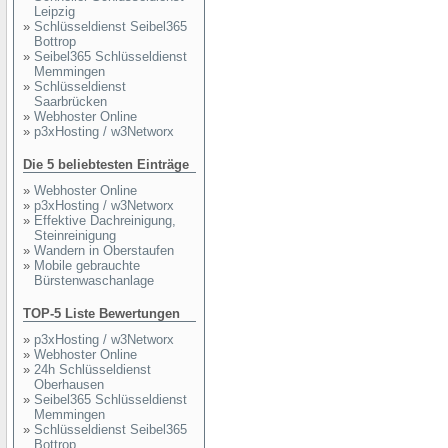
Leipzig
»
Schlüsseldienst Seibel365
Bottrop
»
Seibel365 Schlüsseldienst
Memmingen
»
Schlüsseldienst
Saarbrücken
»
Webhoster Online
»
p3xHosting / w3Networx
Die 5 beliebtesten Einträge
»
Webhoster Online
»
p3xHosting / w3Networx
»
Effektive Dachreinigung,
Steinreinigung
»
Wandern in Oberstaufen
»
Mobile gebrauchte
Bürstenwaschanlage
TOP-5 Liste Bewertungen
»
p3xHosting / w3Networx
»
Webhoster Online
»
24h Schlüsseldienst
Oberhausen
»
Seibel365 Schlüsseldienst
Memmingen
»
Schlüsseldienst Seibel365
Bottrop