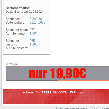
Besucherstatistik
Gezählt seit dem 01.04.2024
Besucher:
8.343.861
Seitenaufrufe:
23.148.636
Besucher heute:
277
Aufrufe heute:
1.004
Besucher
265
gestern:
1.295
Aufrufe gestern:
Anzeige
Partner:
Link-Joker
-
SEO FULL SERVICE
-
W3Forum
Nutzungsbedingungen
Faq
Kont