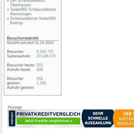
»
24h Schlüsseldienst
Oberhausen
»
Seibel365 Schlüsseldienst
Memmingen
»
Schlüsseldienst Seibel365
Bottrop
Besucherstatistik
Gezählt seit dem 01.04.2024
Besucher:
8.343.737
Seitenaufrufe:
23.148.070
Besucher heute:
153
Aufrufe heute:
438
Besucher
265
gestern:
1.295
Aufrufe gestern:
Anzeige